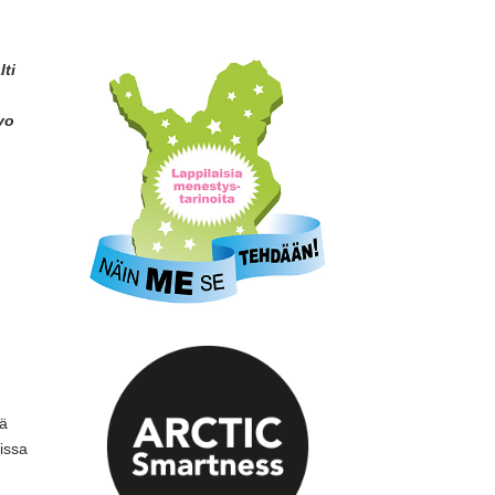
ti
vo
lä
issa