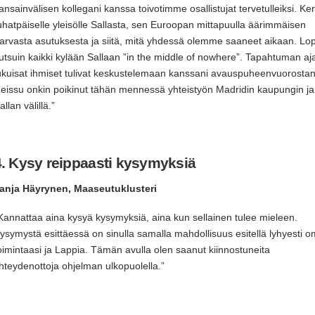
ansainvälisen kollegani kanssa toivotimme osallistujat tervetulleiksi. Ker
uhatpäiselle yleisölle Sallasta, sen Euroopan mittapuulla äärimmäisen
arvasta asutuksesta ja siitä, mitä yhdessä olemme saaneet aikaan. Lo
utsuin kaikki kylään Sallaan ”in the middle of nowhere”. Tapahtuman aj
ukuisat ihmiset tulivat keskustelemaan kanssani avauspuheenvuorostan
eissu onkin poikinut tähän mennessä yhteistyön Madridin kaupungin ja
allan välillä.”
4. Kysy reippaasti kysymyksiä
anja Häyrynen, Maaseutuklusteri
Kannattaa aina kysyä kysymyksiä, aina kun sellainen tulee mieleen.
ysymystä esittäessä on sinulla samalla mahdollisuus esitellä lyhyesti 
oimintaasi ja Lappia. Tämän avulla olen saanut kiinnostuneita
hteydenottoja ohjelman ulkopuolella.”