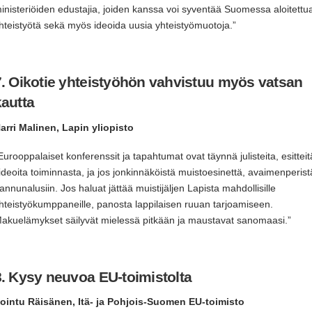
inisteriöiden edustajia, joiden kanssa voi syventää Suomessa aloitettu
hteistyötä sekä myös ideoida uusia yhteistyömuotoja.”
7. Oikotie yhteistyöhön vahvistuu myös vatsan
kautta
arri Malinen, Lapin yliopisto
Eurooppalaiset konferenssit ja tapahtumat ovat täynnä julisteita, esitteit
ideoita toiminnasta, ja jos jonkinnäköistä muistoesinettä, avaimenperist
annunalusiin. Jos haluat jättää muistijäljen Lapista mahdollisille
hteistyökumppaneille, panosta lappilaisen ruuan tarjoamiseen.
akuelämykset säilyvät mielessä pitkään ja maustavat sanomaasi.”
8. Kysy neuvoa EU-toimistolta
ointu Räisänen, Itä- ja Pohjois-Suomen EU-toimisto