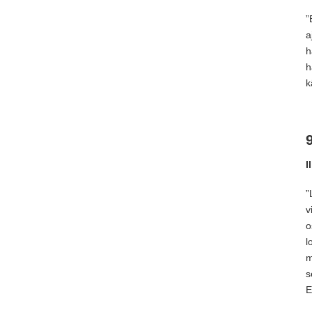
”
a
h
h
k
I
”
v
o
l
m
s
E