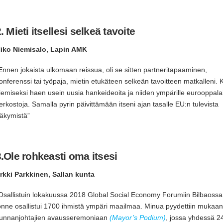
. Mieti itsellesi selkeä tavoite
iko Niemisalo, Lapin AMK
Ennen jokaista ulkomaan reissua, oli se sitten partneritapaaminen,
onferenssi tai työpaja, mietin etukäteen selkeän tavoitteen matkalleni. K
iemiseksi haen usein uusia hankeideoita ja niiden ympärille eurooppala
erkostoja. Samalla pyrin päivittämään itseni ajan tasalle EU:n tulevista
äkymistä”
.Ole rohkeasti oma itsesi
rkki Parkkinen, Sallan kunta
Osallistuin lokakuussa 2018 Global Social Economy Forumiin Bilbaossa
onne osallistui 1700 ihmistä ympäri maailmaa. Minua pyydettiin mukaan
unnanjohtajien avausseremoniaan
(Mayor’s Podium)
, jossa yhdessä 2