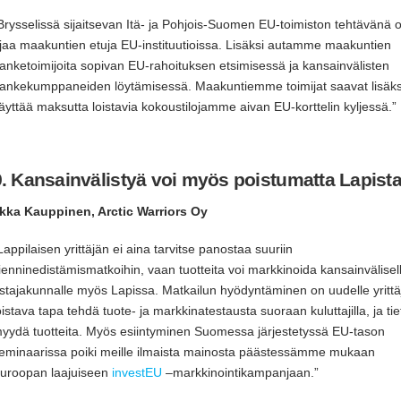
Brysselissä sijaitsevan Itä- ja Pohjois-Suomen EU-toimiston tehtävänä 
jaa maakuntien etuja EU-instituutioissa. Lisäksi autamme maakuntien
anketoimijoita sopivan EU-rahoituksen etsimisessä ja kansainvälisten
ankekumppaneiden löytämisessä. Maakuntiemme toimijat saavat lisäks
äyttää maksutta loistavia kokoustilojamme aivan EU-korttelin kyljessä.”
9. Kansainvälistyä voi myös poistumatta Lapist
lkka Kauppinen, Arctic Warriors Oy
Lappilaisen yrittäjän ei aina tarvitse panostaa suuriin
ienninedistämismatkoihin, vaan tuotteita voi markkinoida kansainvälisel
stajakunnalle myös Lapissa. Matkailun hyödyntäminen on uudelle yrittäj
oistava tapa tehdä tuote- ja markkinatestausta suoraan kuluttajilla, ja tiet
yydä tuotteita. Myös esiintyminen Suomessa järjestetyssä EU-tason
eminaarissa poiki meille ilmaista mainosta päästessämme mukaan
uroopan laajuiseen
investEU
–markkinointikampanjaan.”