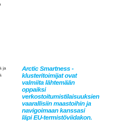
a
Arctic Smartness -
ä ja
klusteritoimijat ovat
ä
valmiita lähtemään
oppaiksi
verkostoitumistilaisuuksien
vaarallisiin maastoihin ja
navigoimaan kanssasi
läpi EU-termistöviidakon.