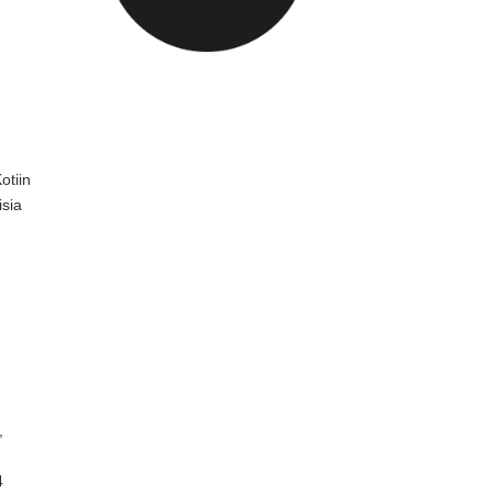
otiin
isia
,
4