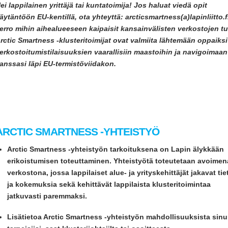
ei lappilainen yrittäjä tai kuntatoimija! Jos haluat viedä opit
äytäntöön EU-kentillä, ota yhteyttä: arcticsmartness(a)lapinliitto.fi
erro mihin aihealueeseen kaipaisit kansainvälisten verkostojen tu
rctic Smartness -klusteritoimijat ovat valmiita lähtemään oppaiksi
erkostoitumistilaisuuksien vaarallisiin maastoihin ja navigoimaan
anssasi läpi EU-termistöviidakon.
ARCTIC SMARTNESS -YHTEISTYÖ
Arctic Smartness -yhteistyön tarkoituksena on Lapin älykkään
erikoistumisen toteuttaminen. Yhteistyötä toteutetaan avoimen
verkostona, jossa lappilaiset alue- ja yrityskehittäjät
jakavat tie
ja kokemuksia sekä kehittävät lappilaista klusteritoimintaa
jatkuvasti paremmaksi.
Lisätietoa Arctic Smartness -yhteistyön mahdollisuuksista sin