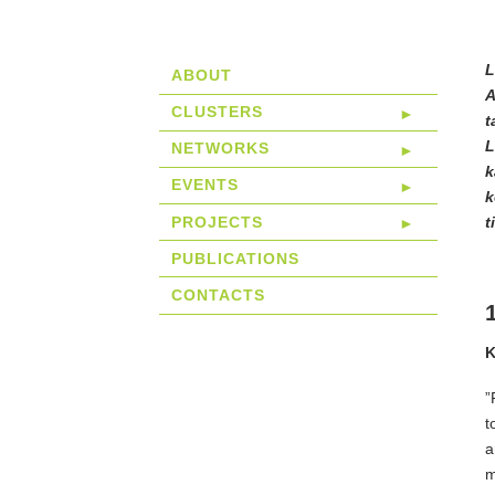
L
ABOUT
A
CLUSTERS
t
L
NETWORKS
k
EVENTS
k
PROJECTS
t
PUBLICATIONS
CONTACTS
K
”
t
a
m