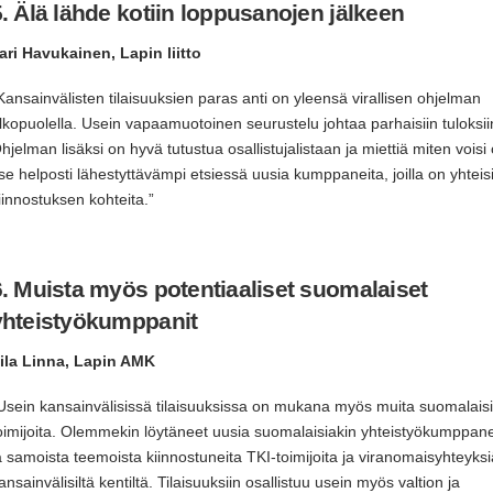
. Älä lähde kotiin loppusanojen jälkeen
lari Havukainen, Lapin liitto
Kansainvälisten tilaisuuksien paras anti on yleensä virallisen ohjelman
lkopuolella. Usein vapaamuotoinen seurustelu johtaa parhaisiin tuloksii
hjelman lisäksi on hyvä tutustua osallistujalistaan ja miettiä miten voisi 
tse helposti lähestyttävämpi etsiessä uusia kumppaneita, joilla on yhteis
iinnostuksen kohteita.”
6. Muista myös potentiaaliset suomalaiset
yhteistyökumppanit
ila Linna, Lapin AMK
Usein kansainvälisissä tilaisuuksissa on mukana myös muita suomalais
oimijoita. Olemmekin löytäneet uusia suomalaisiakin yhteistyökumppane
a samoista teemoista kiinnostuneita TKI-toimijoita ja viranomaisyhteyksi
ansainvälisiltä kentiltä. Tilaisuuksiin osallistuu usein myös valtion ja