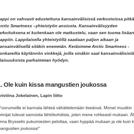
appi on vahvasti edustettuna kansainvälisissä verkostoissa pitkäl
rctic Smartness –yhteistyön ansiosta. Kansainvälisyyden
arkoituksena ei kuitenkaan ole matkustelu, vaan sen tuoma lisäar
appiin. Lappilaisella yhteistyöllä saadaan paljon aikaan ja
ansainvälisellä sitäkin enemmän. Keräsimme Arctic Smartness -
onkareilta käytännön vinkkejä, joilla sinäkin saat kansainvälisistä
ilaisuuksista parhaimman hyödyn.
1. Ole kuin kissa mangustien joukossa
ristiina Jokelainen, Lapin liitto
Foorumeille ei kannata lähteä vähättelemään itseänsä. Monet muutkin
oimijat tulevat samoista lähtökohdista, joten mene rohkeasti mukaan. Ä
nna Brysselin pukumiesten pelottaa, vaan hyppää mukaan ja ole kuin k
angustien joukossa!”