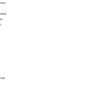
roin
puksi
an
i.
omaa