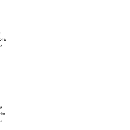
n.
olla
iä
ia
ita
ä