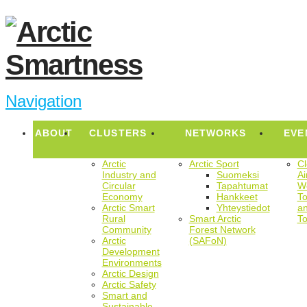
Navigation
ABOUT
CLUSTERS
NETWORKS
EVE
Arctic
Arctic Sport
Cl
Industry and
Suomeksi
Ai
Circular
Tapahtumat
Wo
Economy
Hankkeet
T
Arctic Smart
Yhteystiedot
a
Rural
Smart Arctic
T
Community
Forest Network
Arctic
(SAFoN)
Development
Environments
Arctic Design
Arctic Safety
Smart and
Sustainable