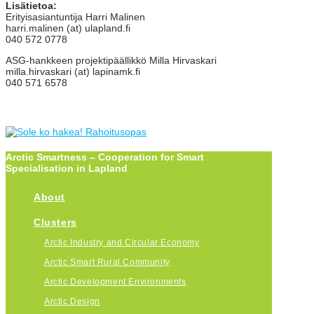
Lisätietoa:
Erityisasiantuntija Harri Malinen
harri.malinen (at) ulapland.fi
040 572 0778
ASG-hankkeen projektipäällikkö Milla Hirvaskari
milla.hirvaskari (at) lapinamk.fi
040 571 6578
Arctic Smartness – Cooperation for Smart
Specialisation in Lapland
About
Clusters
Arctic Industry and Circular Economy
Arctic Smart Rural Community
Arctic Development Environments
Arctic Design