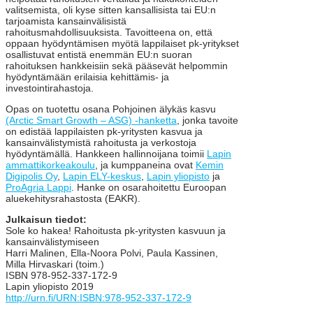
valitsemista, oli kyse sitten kansallisista tai EU:n
tarjoamista kansainvälisistä
rahoitusmahdollisuuksista. Tavoitteena on, että
oppaan hyödyntämisen myötä lappilaiset pk-yritykset
osallistuvat entistä enemmän EU:n suoran
rahoituksen hankkeisiin sekä pääsevät helpommin
hyödyntämään erilaisia kehittämis- ja
investointirahastoja.
Opas on tuotettu osana Pohjoinen älykäs kasvu
(Arctic Smart Growth – ASG) -hanketta
, jonka tavoite
on edistää lappilaisten pk-yritysten kasvua ja
kansainvälistymistä rahoitusta ja verkostoja
hyödyntämällä. Hankkeen hallinnoijana toimii
Lapin
ammattikorkeakoulu
, ja kumppaneina ovat
Kemin
Digipolis Oy
,
Lapin ELY-keskus
,
Lapin yliopisto
ja
ProAgria Lappi
. Hanke on osarahoitettu Euroopan
aluekehitysrahastosta (EAKR).
Julkaisun tiedot:
Sole ko hakea! Rahoitusta pk-yritysten kasvuun ja
kansainvälistymiseen
Harri Malinen, Ella-Noora Polvi, Paula Kassinen,
Milla Hirvaskari (toim.)
ISBN 978-952-337-172-9
Lapin yliopisto 2019
http://urn.fi/URN:ISBN:978-952-337-172-9