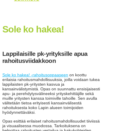
Sole ko hakea!
Lappilaisille pk-yrityksille apua
rahoitusviidakkoon
Sole ko hakea! -rahoitusoppaaseen
on koottu
erilaisia rahoitusmahdollisuuksia, joilla voidaan tukea
lappilaisten pk-yritysten kasvua ja
kansainvälistymistä. Opas on suunnattu ensisijaisesti
apu- ja perehdytysvälineeksi yrityskehittäjille sekä
muille yritysten kanssa toimiville tahoille. Sen avulla
välitetään tietoa erityisesti kansainvälisestä
rahoituksesta koko Lapin alueen toimijoiden
hyödynnettäväksi.
Opas esittää erilaiset rahoitusmahdollisuudet tiiviissä
ja visuaalisessa muodossa. Tarkoituksena on
helpottaa rahoitusten vertailua ja hakukohteiden