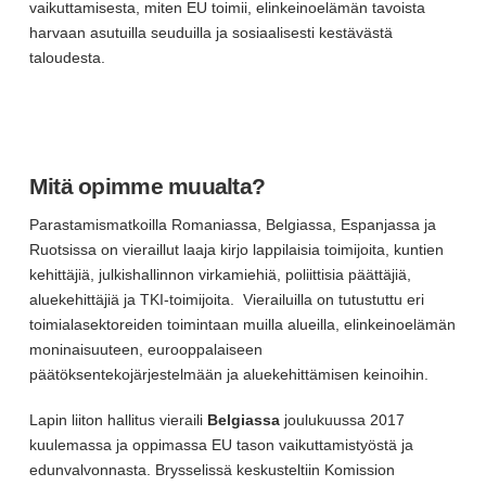
vaikuttamisesta, miten EU toimii, elinkeinoelämän tavoista
harvaan asutuilla seuduilla ja sosiaalisesti kestävästä
taloudesta.
Mitä opimme muualta?
Parastamismatkoilla Romaniassa, Belgiassa, Espanjassa ja
Ruotsissa on vieraillut laaja kirjo lappilaisia toimijoita, kuntien
kehittäjiä, julkishallinnon virkamiehiä, poliittisia päättäjiä,
aluekehittäjiä ja TKI-toimijoita. Vierailuilla on tutustuttu eri
toimialasektoreiden toimintaan muilla alueilla, elinkeinoelämän
moninaisuuteen, eurooppalaiseen
päätöksentekojärjestelmään ja aluekehittämisen keinoihin.
Lapin liiton hallitus vieraili
Belgiassa
joulukuussa 2017
kuulemassa ja oppimassa EU tason vaikuttamistyöstä ja
edunvalvonnasta. Brysselissä keskusteltiin Komission