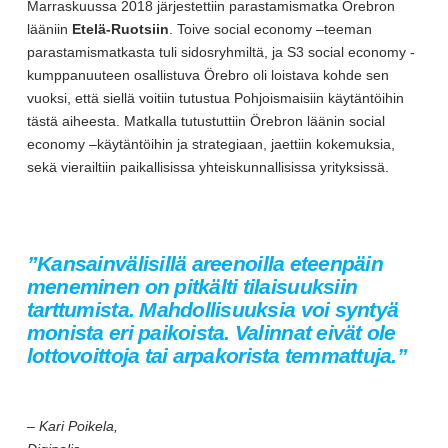
Marraskuussa 2018 järjestettiin parastamismatka Örebron
lääniin
Etelä-Ruotsiin
. Toive social economy –teeman
parastamismatkasta tuli sidosryhmiltä, ja S3 social economy -
kumppanuuteen osallistuva Örebro oli loistava kohde sen
vuoksi, että siellä voitiin tutustua Pohjoismaisiin käytäntöihin
tästä aiheesta. Matkalla tutustuttiin Örebron läänin social
economy –käytäntöihin ja strategiaan, jaettiin kokemuksia,
sekä vierailtiin paikallisissa yhteiskunnallisissa yrityksissä.
”Kansainvälisillä areenoilla eteenpäin
meneminen on pitkälti tilaisuuksiin
tarttumista. Mahdollisuuksia voi syntyä
monista eri paikoista. Valinnat eivät ole
lottovoittoja tai arpakorista temmattuja.”
– Kari Poikela,