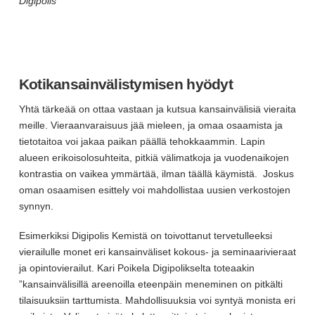
Digipolis
Kotikansainvälistymisen hyödyt
Yhtä tärkeää on ottaa vastaan ja kutsua kansainvälisiä vieraita
meille. Vieraanvaraisuus jää mieleen, ja omaa osaamista ja
tietotaitoa voi jakaa paikan päällä tehokkaammin. Lapin
alueen erikoisolosuhteita, pitkiä välimatkoja ja vuodenaikojen
kontrastia on vaikea ymmärtää, ilman täällä käymistä. Joskus
oman osaamisen esittely voi mahdollistaa uusien verkostojen
synnyn.
Esimerkiksi Digipolis Kemistä on toivottanut tervetulleeksi
vierailulle monet eri kansainväliset kokous- ja seminaarivieraat
ja opintovierailut. Kari Poikela Digipolikselta toteaakin
”kansainvälisillä areenoilla eteenpäin meneminen on pitkälti
tilaisuuksiin tarttumista. Mahdollisuuksia voi syntyä monista eri