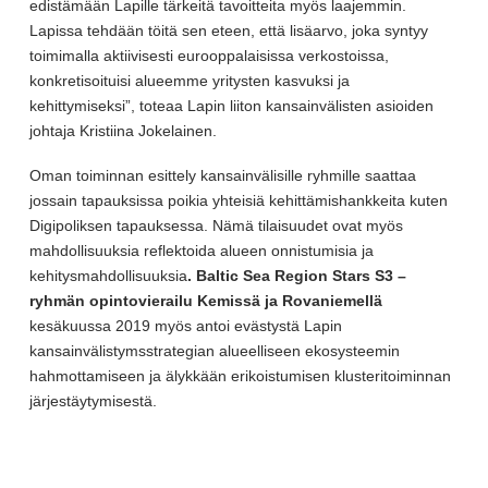
edistämään Lapille tärkeitä tavoitteita myös laajemmin.
Lapissa tehdään töitä sen eteen, että lisäarvo, joka syntyy
toimimalla aktiivisesti eurooppalaisissa verkostoissa,
konkretisoituisi alueemme yritysten kasvuksi ja
kehittymiseksi”, toteaa Lapin liiton kansainvälisten asioiden
johtaja Kristiina Jokelainen.
Oman toiminnan esittely kansainvälisille ryhmille saattaa
jossain tapauksissa poikia yhteisiä kehittämishankkeita kuten
Digipoliksen tapauksessa. Nämä tilaisuudet ovat myös
mahdollisuuksia reflektoida alueen onnistumisia ja
kehitysmahdollisuuksia
. Baltic Sea Region Stars S3 –
ryhmän opintovierailu Kemissä ja Rovaniemellä
kesäkuussa 2019 myös antoi evästystä Lapin
kansainvälistymsstrategian alueelliseen ekosysteemin
hahmottamiseen ja älykkään erikoistumisen klusteritoiminnan
järjestäytymisestä.