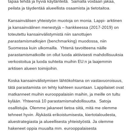
tapaa tehdä ja hyviä käytänteitä. Samalla voidaan jakaa,
peilata ja täydentää alueellista osaamista ja tietotaitoa.
Kansainvälisen yhteistyön muotoja on monia. Lappi- arktinen
ja kansainvälinen menestyjä – hankkeessa (2017-2019) on
toteutettu kansainvälistymistä niin sanottujen
parastamismatkojen
(benchmarking) muodossa, niin
Suomessa kuin ulkomailla. Yhtenä tavoitteena näille
parastamismatkoille on ollut luoda aktiivisesti mahdollisuuksia
verkostoitua ja luoda suhteita muihin EU:n ja laajemmin
arktisen alueen toimijoihin.
Koska kansainvälistymisen lähtökohtana on vastavuoroisuus,
tätä parastamista on tehty kahteen suuntaan. Lappilaiset ovat
matkanneet muihin eurooppalaisiin maihin, ja meille on tultu
kylään. Yhteensä 10 parastamismahdollisuutta. Satoja
osallistujia. Olemme jakaneet tietoa siitä, mitä me olemme
tehneet hyvin. Älykästä erikoistumisesta, kiertotaloudesta,
aluestrategiasta ja alueellisesta yhteistyöstä. Ja olemme
hakeneet oppia muualta mm. eurooppalaisesta