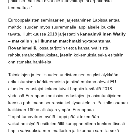
paikoista. Valinnat eivät ole lottovoittoja tai arpakorista
temmattuja.”
Eurooppalaisten seminaarien järjestäminen Lapissa antaa
mahdollisuuden myös suuremmalle lappilaiselle joukolle
tavata. Huhtikuussa 2018 järjestettiin
kansainvälinen Watify
– matkailun ja liikunnan matchmaking-tapahtuma
Rovaniemellä
, jossa tarjottiin tietoa kansainvälisistä
rahoitusmahdollisuuksista, jaettiin kokemuksia sekä esiteltiin
onnistuneita hankkeita.
Toimialojen ja teollisuuden uudistaminen on yksi älykkään
erikoistumisen kärkiteemoista ja siinä mukana olevat EU-
alueiden edustajat kokoontuivat Lappiin keväällä 2018
yhdessä Euroopan komission edustajien ja asiantuntijoiden
kanssa pohtimaan seuraavia kehitysaskeleita. Paikalle saapuu
kaikkiaan 160 osallistujaa ympäri Eurooppaa.
“Tapahtumaviikon myötä Lappi pääsi tekemään
vaikuttamistyötä esittelemällä kumppaneilleen konkreettisesti
Lapin vahvuuksia mm. matkailun ja liikunnan saroilla sekä