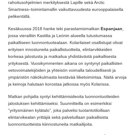
rahoitusohjelmien merkityksestä Lapille sekä Arctic
Smartness–toimintamallin vaikuttavuudesta eurooppalaisella
pelikentällä.
Kesäkuussa 2018 hanke teki parastamismatkan
Espanjaan
,
jossa vierailtiin Kastilia ja Leónin alueella tutustumassa
paikalliseen luonnontuotealaan. Kolarilaiset osallistujat olivat
erityisen innostuneita paikallistuotteita, elintarvikkeiden
korkeaa jalostusta ja matkailua yhdistävästä paikallisesta
yrityksestä. Vuosikymmenten aikana on syntynyt paikallisten
vetovoimatekijöiden ja yhteisön voimalla taloudellisesti ja
ympäristön näkökulmasta kestävää liiketoimintaa. Näitä arvoja
ja keinoja halutaan korostaa jatkossa myös Kolarissa.
Matkan pohjalta syntyi kehittämisideoita luonnontuotteiden
jalostuksen kehittämiseksi. Suunnitteilla on esimerkiksi
”yritysmäinen kylätalo”, joka palvelisi tuotantotiloillaan
elintarvikealan yrittäjiä sekä palveluillaan paikallisista
luonnontuotteista kiinnostuneita matkailijoita.